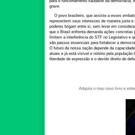
para o funcionamento saudável da democracia, e 
grave.
O povo brasileiro, que assiste a esses embat
representem seus interesses de maneira justa e
poderes brigam entre si, sem levar em considera
que o Brasil enfrenta demanda ações concretas pa
limitem a interferência do STF no Legislativo e
são passos essenciais para fortalecer a democra
O futuro da nossa nação depende da capacidade
atuais e já está visível e notório pela população
liberdade de expressão e o devido direito de defe
Adquira o meu novo livro e ente