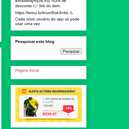
exclusiva[R$38,93] -83% de
desconto 👉 link do item:
https://temu.to/k/uml5sk3rrbk ⚠️
Cada novo usuário do app só pode
usar uma vez
Pesquisar este blog
Página inicial