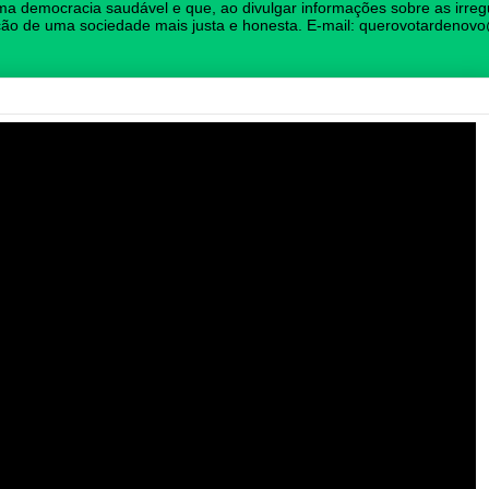
ma democracia saudável e que, ao divulgar informações sobre as irregu
rução de uma sociedade mais justa e honesta. E-mail: querovotardeno