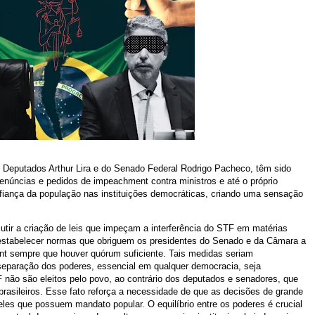
eputados Arthur Lira e do Senado Federal Rodrigo Pacheco, têm sido
enúncias e pedidos de impeachment contra ministros e até o próprio
nfiança da população nas instituições democráticas, criando uma sensação
cutir a criação de leis que impeçam a interferência do STF em matérias
l estabelecer normas que obriguem os presidentes do Senado e da Câmara a
nt sempre que houver quórum suficiente. Tais medidas seriam
 separação dos poderes, essencial em qualquer democracia, seja
F não são eleitos pelo povo, ao contrário dos deputados e senadores, que
brasileiros. Esse fato reforça a necessidade de que as decisões de grande
eles que possuem mandato popular. O equilíbrio entre os poderes é crucial