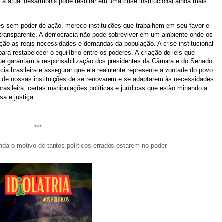
a atual desarmonia pode resultar em uma crise institucional ainda mais
es sem poder de ação, merece instituições que trabalhem em seu favor e
 transparente. A democracia não pode sobreviver em um ambiente onde os
ção as reais necessidades e demandas da população. A crise institucional
ra restabelecer o equilíbrio entre os poderes. A criação de leis que
 que garantam a responsabilização dos presidentes da Câmara e do Senado
cia brasileira e assegurar que ela realmente represente a vontade do povo.
 de nossas instituições de se renovarem e se adaptarem às necessidades
 brasileira, certas manipulações políticas e jurídicas que estão minando a
sa e justiça.
***
nda o motivo de tantos políticos errados estarem no poder.