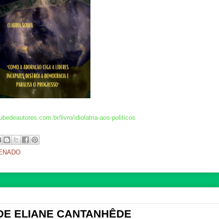
lubedeautores.com.br/livro/idiolatria-aos-politicos
ENADO
DE ELIANE CANTANHÊDE