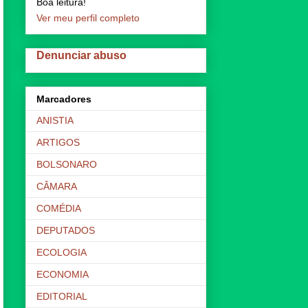
Boa leitura!
Ver meu perfil completo
Denunciar abuso
Marcadores
ANISTIA
ARTIGOS
BOLSONARO
CÂMARA
COMÉDIA
DEPUTADOS
ECOLOGIA
ECONOMIA
EDITORIAL