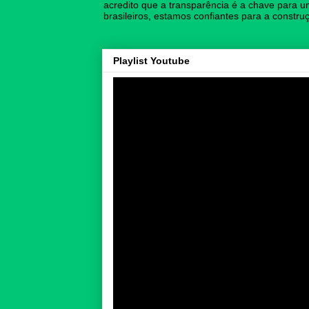
acredito que a transparência é a chave para u
brasileiros, estamos confiantes para a const
Playlist Youtube