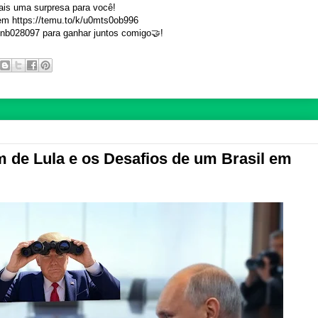
is uma surpresa para você!
em https://temu.to/k/u0mts0ob996
inb028097 para ganhar juntos comigo🤝!
 de Lula e os Desafios de um Brasil em