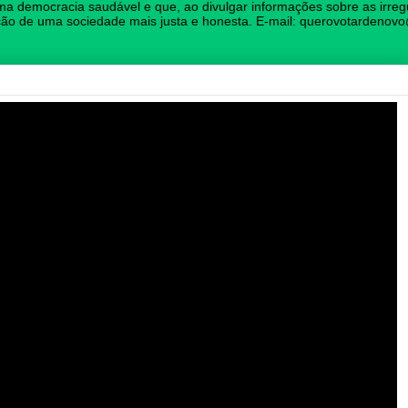
ma democracia saudável e que, ao divulgar informações sobre as irregu
rução de uma sociedade mais justa e honesta. E-mail: querovotardeno