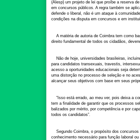
(Alesp) um projeto de lei que proíbe a reserva de
em concursos públicos. A regra também se aplic
defende o liberal, não é um ataque à comunidad
condições na disputa em concursos e em institui
A matéria de autoria de Coimbra tem como ba
direito fundamental de todos os cidadãos, deven
Não de hoje, universidades brasileiras, incl
para candidatos transexuais, travestis, intersex
acesso a oportunidades educacionais seja determ
uma distorção no processo de seleção e no acess
alcançar seus objetivos com base em seus própr
“Isso está errado, ao meu ver, pois deixa a co
tem a finalidade de garantir que os processos se
balizados por mérito, por competência e por capa
todos os candidatos”.
Segundo Coimbra, o propósito dos concursos p
conhecimento necessário para função laboral ou 