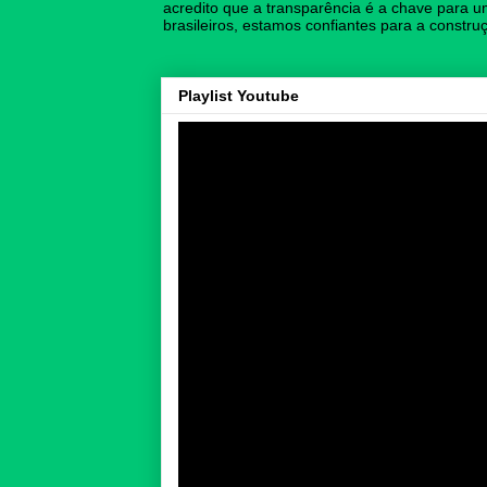
acredito que a transparência é a chave para u
brasileiros, estamos confiantes para a const
Playlist Youtube