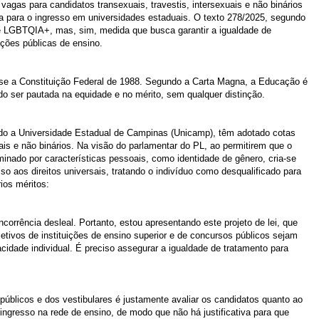
 vagas para candidatos transexuais, travestis, intersexuais e não binários
a para o ingresso em universidades estaduais. O texto 278/2025, segundo
e LGBTQIA+, mas, sim, medida que busca garantir a igualdade de
ções públicas de ensino.
se a Constituição Federal de 1988. Segundo a Carta Magna, a Educação é
do ser pautada na equidade e no mérito, sem qualquer distinção.
uindo a Universidade Estadual de Campinas (Unicamp), têm adotado cotas
uais e não binários. Na visão do parlamentar do PL, ao permitirem que o
inado por características pessoais, como identidade de gênero, cria-se
o aos direitos universais, tratando o indivíduo como desqualificado para
ios méritos:
ncorrência desleal. Portanto, estou apresentando este projeto de lei, que
letivos de instituições de ensino superior e de concursos públicos sejam
cidade individual. É preciso assegurar a igualdade de tratamento para
úblicos e dos vestibulares é justamente avaliar os candidatos quanto ao
ingresso na rede de ensino, de modo que não há justificativa para que