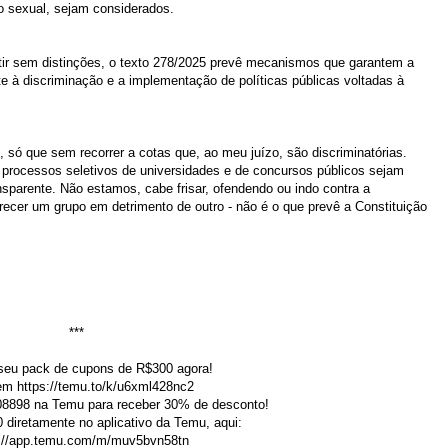
o sexual, sejam considerados.
ir sem distinções, o texto 278/2025 prevê mecanismos que garantem a
 à discriminação e a implementação de políticas públicas voltadas à
 só que sem recorrer a cotas que, ao meu juízo, são discriminatórias.
 processos seletivos de universidades e de concursos públicos sejam
nsparente. Não estamos, cabe frisar, ofendendo ou indo contra a
r um grupo em detrimento de outro - não é o que prevê a Constituição
***
seu pack de cupons de R$300 agora!
em https://temu.to/k/u6xml428nc2
08898 na Temu para receber 30% de desconto!
diretamente no aplicativo da Temu, aqui:
://app.temu.com/m/muv5bvn58tn