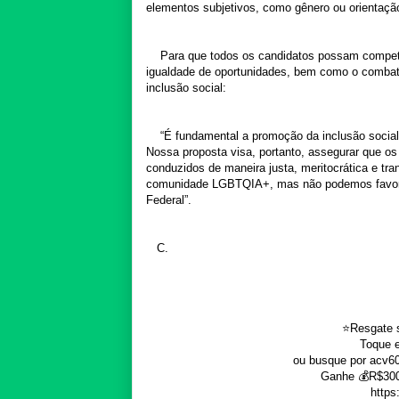
elementos subjetivos, como gênero ou orientaçã
Para que todos os candidatos possam compet
igualdade de oportunidades, bem como o combate
inclusão social:
“É fundamental a promoção da inclusão social,
Nossa proposta visa, portanto, assegurar que os
conduzidos de maneira justa, meritocrática e tra
comunidade LGBTQIA+, mas não podemos favorece
Federal”.
C
.
⭐️Resgate 
Toque 
ou busque por acv6
Ganhe 💰R$300 
https