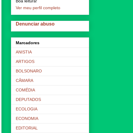
Boa leitura!
Ver meu perfil completo
Denunciar abuso
Marcadores
ANISTIA
ARTIGOS
BOLSONARO
CÂMARA
COMÉDIA
DEPUTADOS
ECOLOGIA
ECONOMIA
EDITORIAL