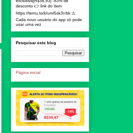
exclusiva[R$38,93] -83% de
desconto 👉 link do item:
https://temu.to/k/uml5sk3rrbk ⚠️
Cada novo usuário do app só pode
usar uma vez
Pesquisar este blog
Página inicial