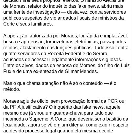
decidiu mirar seus próprios reflexos. O ministro Alexandre
de Moraes, relator do inquérito das fake news, abriu mais
uma frente de investigação — desta vez, contra servidores
públicos suspeitos de violar dados fiscais de ministros da
Corte e seus familiares.
A operação, autorizada por Moraes, foi rápida e implacável:
busca e apreensão, tornozeleiras eletrônicas, passaportes
retidos, afastamento das funções públicas. Tudo isso contra
quatro servidores da Receita Federal e do Serpro,
acusados de acessar ilegalmente informações sigilosas.
Entre os alvos, dados da esposa de Moraes, do filho de Luiz
Fux e de uma ex-enteada de Gilmar Mendes.
Mas o que chama atenção não é só o conteúdo — é o
método.
Moraes agiu de ofício, sem provocação formal da PGR ou
da PF. A justificativa? O inquérito das fake news, aquele
mesmo que já virou um guarda-chuva para tudo que
incomoda o Supremo. A Corte, que deveria ser o bastião da
legalidade, agora se vê em um dilema: como exigir respeito
ao devido processo legal quando ela mesma decide